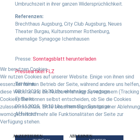
Umbruchszeit in ihrer ganzen Widersprüchlichkeit.
Referenzen:
Brechthaus Augsburg, City Club Augsburg, Neues
Theater Burgau, Kultursommer Rothenburg,
ehemalige Synagoge Ichenhausen
Presse:
Sonntagsblatt herunterladen
Wir benutzen Cookies
Presseartikel FLZ
Wir nutzen Cookies auf unserer Website. Einige von ihnen sind
Termine:
essenziell für den Betrieb der Seite, während andere uns helfen,
08.11.2025, 19.30 Uhr, ehemalige Synagoge
diese Website und die Nutzererfahrung zu verbessern (Tracking
Fellheim
Cookies). Sie können selbst entscheiden, ob Sie die Cookies
09.11.2025, 19.30 Uhr, ehemalige Synagoge
zulassen möchten. Bitte beachten Sie, dass bei einer Ablehnung
Affaltrach
womöglich nicht mehr alle Funktionalitäten der Seite zur
Verfügung stehen.
AKZEPTIEREN
ABLEHNEN