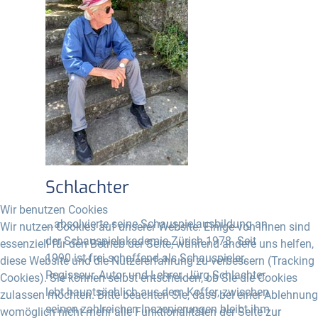
Schlachter
Wir benutzen Cookies
...absolvierte seine Schauspielausbildung an
Wir nutzen Cookies auf unserer Website. Einige von ihnen sind
der Schauspielakademie Zürich 1978. Seit
essenziell für den Betrieb der Seite, während andere uns helfen,
1990 ist frei schaffend als Schauspieler,
diese Website und die Nutzererfahrung zu verbessern (Tracking
Regisseur, Autor und Lehrer. Jürg Schlachter
Cookies). Sie können selbst entscheiden, ob Sie die Cookies
lebt hauptsächlich aus dem Koffer, zwischen
zulassen möchten. Bitte beachten Sie, dass bei einer Ablehnung
seinen zahlreichen Inszenierungen bleibt ihm
womöglich nicht mehr alle Funktionalitäten der Seite zur