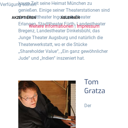
kaum Zeit seine Heimat München zu
Verfügung stehen.
genießen. Einige seiner Theaterstationen sind
das Stadttheater Ingolstadt, Theater
AKZEPTIEREN
ABLEHNEN
Erlangen, Stadttheater Fürth, Landestheater
Weitere Informationen
|
Impressum
Bregenz, Landestheater Dinkelsbühl, das
Junge Theater Augsburg und natürlich die
Theaterwerkstatt, wo er die Stücke
„Shareholder Value“, „Ein ganz gewöhnlicher
Jude“ und „Indien“ inszeniert hat.
Tom
Gratza
Der