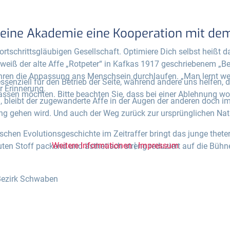
ür eine Akademie eine Kooperation mit d
rtschrittsgläubigen Gesellschaft. Optimiere Dich selbst heißt 
weiß der alte Affe „Rotpeter“ in Kafkas 1917 geschriebenem „Ber
Jahren die Anpassung ans Menschsein durchlaufen. „Man lernt w
ssenziell für den Betrieb der Seite, während andere uns helfen,
r Erinnerung.
assen möchten. Bitte beachten Sie, dass bei einer Ablehnung wom
, bleibt der zugewanderte Affe in der Augen der anderen doch im
ung gehen wird. Und auch der Weg zurück zur ursprünglichen Natur
ischen Evolutionsgeschichte im Zeitraffer bringt das junge thet
Weitere Informationen
|
Impressum
uten Stoff packend und ästhetisch streng reduziert auf die Bühn
Bezirk Schwaben