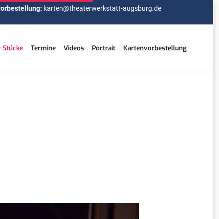
orbestellung:
karten@theaterwerkstatt-augsburg.de
e Stücke
Termine
Videos
Portrait
Kartenvorbestellung