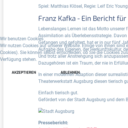
Spiel: Matthias Klösel, Regie: Leif Eric Young
Franz Kafka - Ein Bericht f
Lebenslanges Lernen ist das Motto unserer fo
Assimilation als Überlebensstrategie. Davon 
Wir benutzen Cookies
Gefangen und gefoltert, hat er in nur fünf 
Wir nutzen Cookies auf unserer Website. Einige von ihnen sind e
Aufgabe des Eigenen, der Herkunftskultur, de
Cookies). Sie können selbst entscheiden, ob Sie die Cookies zul
Und trotz aller Anstrengung sich anzupassen
Verfügung stehen.
Dazugehören ist ein Traum, der nie in Erfüll
AKZEPTIEREN
ABLEHNEN
In einer modernen Adaption dieser surrealist
Theaterwerkstatt Augsburg diesen tierisch g
Einfach tierisch gut.
Gefördert von der Stadt Augsburg und dem 
Pressebericht: