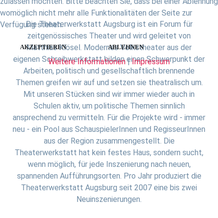
zulassen möchten. Bitte beachten Sie, dass bei einer Ablehnung
womöglich nicht mehr alle Funktionalitäten der Seite zur
Die Theaterwerkstatt Augsburg ist ein Forum für
Verfügung stehen.
zeitgenössisches Theater und wird geleitet von
Matthias Klösel. Modernes Volkstheater aus der
AKZEPTIEREN
ABLEHNEN
eigenen Schreibwerkstatt bilden einen Schwerpunkt der
Weitere Informationen
|
Impressum
Arbeiten, politisch und gesellschaftlich brennende
Themen greifen wir auf und setzen sie theatralisch um.
Mit unseren Stücken sind wir immer wieder auch in
Schulen aktiv, um politische Themen sinnlich
ansprechend zu vermitteln. Für die Projekte wird - immer
neu - ein Pool aus SchauspielerInnen und RegisseurInnen
aus der Region zusammengestellt. Die
Theaterwerkstatt hat kein festes Haus, sondern sucht,
wenn möglich, für jede Inszenierung nach neuen,
spannenden Aufführungsorten. Pro Jahr produziert die
Theaterwerkstatt Augsburg seit 2007 eine bis zwei
Neuinszenierungen.